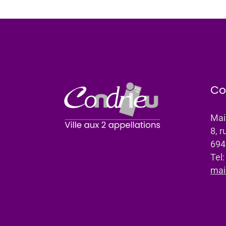
Co
Mai
8, r
694
Tel
mai