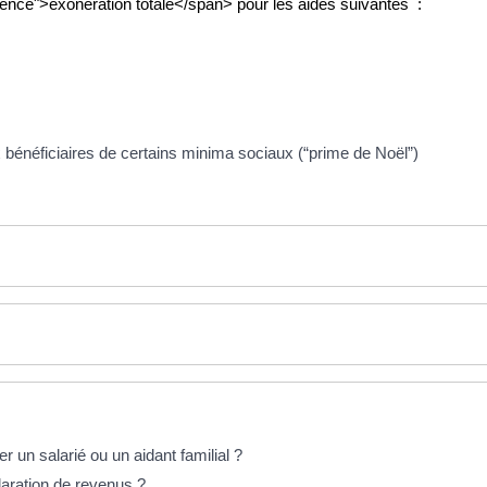
nce">exonération totale</span> pour les aides suivantes :
 bénéficiaires de certains minima sociaux (“prime de Noël”)
r un salarié ou un aidant familial ?
claration de revenus ?