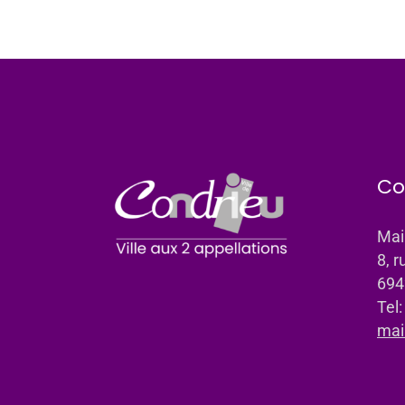
Co
Mai
8, r
694
Tel
mai