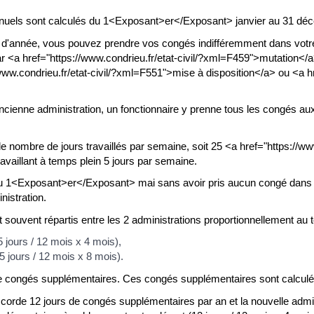
 annuels sont calculés du 1<Exposant>er</Exposant> janvier au 31 dé
s d'année, vous pouvez prendre vos congés indifféremment dans votre
r <a href="https://www.condrieu.fr/etat-civil/?xml=F459">mutation</a>,
.condrieu.fr/etat-civil/?xml=F551">mise à disposition</a> ou <a href
 ancienne administration, un fonctionnaire y prenne tous les congés aux
le nombre de jours travaillés par semaine, soit 25 <a href="https://w
vaillant à temps plein 5 jours par semaine.
au 1<Exposant>er</Exposant> mai sans avoir pris aucun congé dans 
nistration.
t souvent répartis entre les 2 administrations proportionnellement au
 jours / 12 mois x 4 mois),
5 jours / 12 mois x 8 mois).
de congés supplémentaires. Ces congés supplémentaires sont calculés
corde 12 jours de congés supplémentaires par an et la nouvelle admini