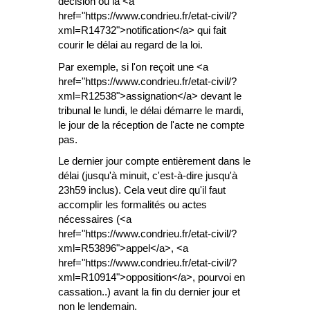
décision ou la <a
href="https://www.condrieu.fr/etat-civil/?
xml=R14732">notification</a> qui fait
courir le délai au regard de la loi.
Par exemple, si l'on reçoit une <a
href="https://www.condrieu.fr/etat-civil/?
xml=R12538">assignation</a> devant le
tribunal le lundi, le délai démarre le mardi,
le jour de la réception de l'acte ne compte
pas.
Le dernier jour compte entièrement dans le
délai (jusqu'à minuit, c'est-à-dire jusqu'à
23h59 inclus). Cela veut dire qu'il faut
accomplir les formalités ou actes
nécessaires (<a
href="https://www.condrieu.fr/etat-civil/?
xml=R53896">appel</a>, <a
href="https://www.condrieu.fr/etat-civil/?
xml=R10914">opposition</a>, pourvoi en
cassation..) avant la fin du dernier jour et
non le lendemain.