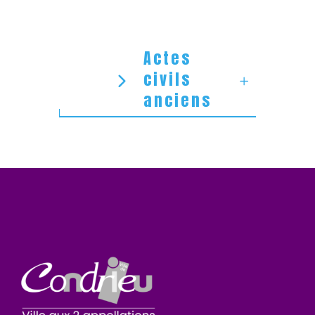
Actes
civils
anciens