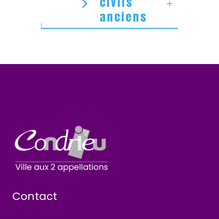
civils
anciens
Contact