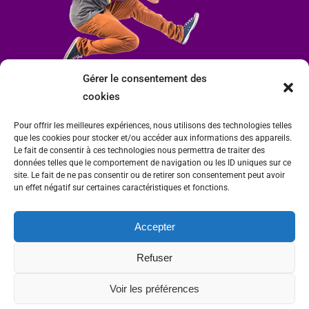
Gérer le consentement des
cookies
Pour offrir les meilleures expériences, nous utilisons des technologies telles
que les cookies pour stocker et/ou accéder aux informations des appareils.
Le fait de consentir à ces technologies nous permettra de traiter des
données telles que le comportement de navigation ou les ID uniques sur ce
site. Le fait de ne pas consentir ou de retirer son consentement peut avoir
un effet négatif sur certaines caractéristiques et fonctions.
Accepter
Mairie de Condrieu | Copyright © 2023 |
Mentions légales
|
Politique de
Refuser
confidentialité
Site internet Charlitisé par FBMediaworks - Création de sites internet à Condrieu
Voir les préférences
et
Thierry Caizes Freelance
| Photos par
Ombre et Matière - Photographe