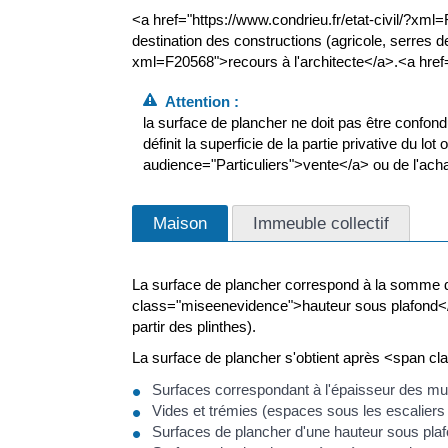
<a href="https://www.condrieu.fr/etat-civil/?xm
destination des constructions (agricole, serres de
xml=F20568">recours à l'architecte</a>.<a href=
Attention :
la surface de plancher ne doit pas être confo
définit la superficie de la partie privative du l
audience="Particuliers">vente</a> ou de l'ac
Maison
Immeuble collectif
La surface de plancher correspond à la somme d
class="miseenevidence">hauteur sous plafond</s
partir des plinthes).
La surface de plancher s'obtient après <span c
Surfaces correspondant à l'épaisseur des mur
Vides et trémies (espaces sous les escaliers
Surfaces de plancher d'une hauteur sous plaf