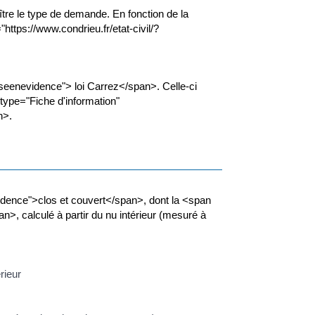
tre le type de demande. En fonction de la
https://www.condrieu.fr/etat-civil/?
iseenevidence"> loi Carrez</span>. Celle-ci
" type="Fiche d'information"
n>.
dence">clos et couvert</span>, dont la <span
 calculé à partir du nu intérieur (mesuré à
rieur