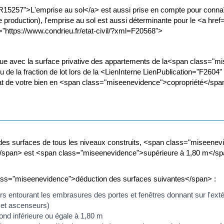
l=R15257">L'emprise au sol</a> est aussi prise en compte pour connaî
 production), l'emprise au sol est aussi déterminante pour le <a href="
"https://www.condrieu.fr/etat-civil/?xml=F20568">
ndue avec la surface privative des appartements de la<span class="m
ot ou de la fraction de lot lors de la <LienInterne LienPublication="F2604
hat de votre bien en <span class="miseenevidence">copropriété</spa
es surfaces de tous les niveaux construits, <span class="miseenevi
pan> est <span class="miseenevidence">supérieure à 1,80 m</span>,
lass="miseenevidence">déduction des surfaces suivantes</span> :
s entourant les embrasures des portes et fenêtres donnant sur l'exté
 et ascenseurs)
ond inférieure ou égale à 1,80 m