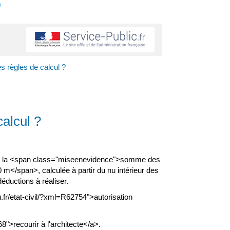
s
s règles de calcul ?
calcul ?
nd à la <span class="miseenevidence">somme des
</span>, calculée à partir du nu intérieur des
éductions à réaliser.
fr/etat-civil/?xml=R62754">autorisation
8">recourir à l'architecte</a>.