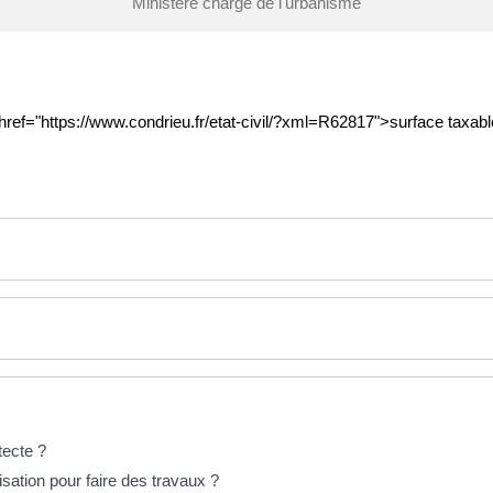
Ministère chargé de l'urbanisme
<a href="https://www.condrieu.fr/etat-civil/?xml=R62817">surface taxab
tecte ?
sation pour faire des travaux ?