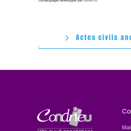
comarquage developpé par
baseo.io
Actes civils an
Co
Mai