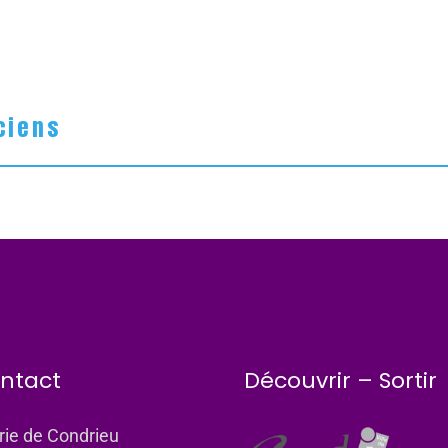
ciens
ntact
Découvrir – Sortir
rie de Condrieu