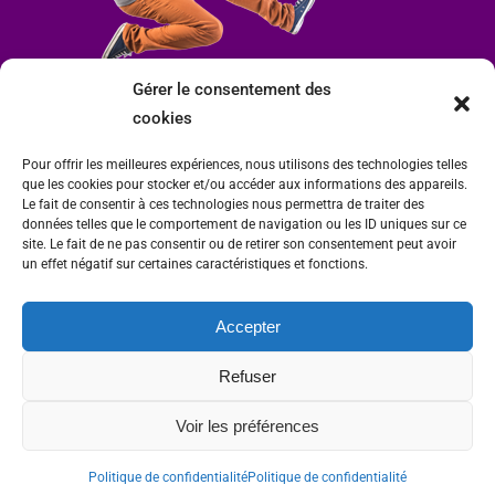
Gérer le consentement des
cookies
Pour offrir les meilleures expériences, nous utilisons des technologies telles
que les cookies pour stocker et/ou accéder aux informations des appareils.
Le fait de consentir à ces technologies nous permettra de traiter des
données telles que le comportement de navigation ou les ID uniques sur ce
site. Le fait de ne pas consentir ou de retirer son consentement peut avoir
un effet négatif sur certaines caractéristiques et fonctions.
Accepter
Mairie de Condrieu | Copyright © 2023 |
Mentions légales
|
Politique de
Refuser
confidentialité
Site internet Charlitisé par FBMediaworks - Création de sites internet à Condrieu
Voir les préférences
et
Thierry Caizes Freelance
| Photos par
Ombre et Matière - Photographe
Politique de confidentialité
Politique de confidentialité