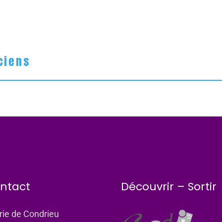
ciens
ntact
Découvrir – Sortir
rie de Condrieu