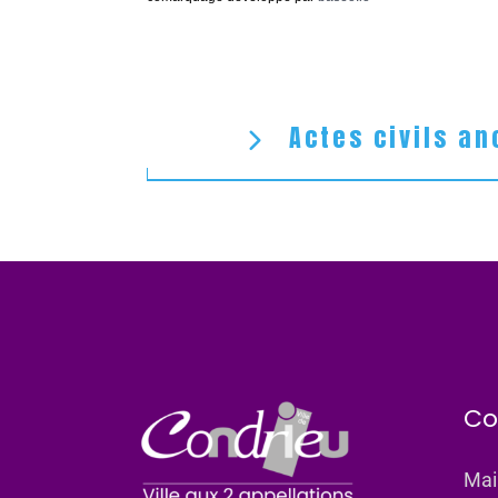
Actes civils an
Co
Mai