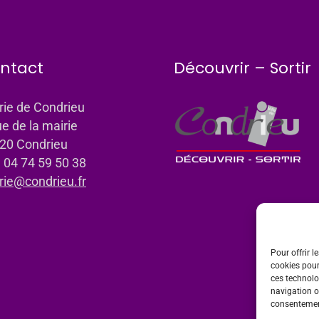
ntact
Découvrir – Sortir
rie de Condrieu
ue de la mairie
20 Condrieu
: 04 74 59 50 38
rie@condrieu.fr
Pour offrir l
cookies pour
ces technolo
navigation ou
consentement