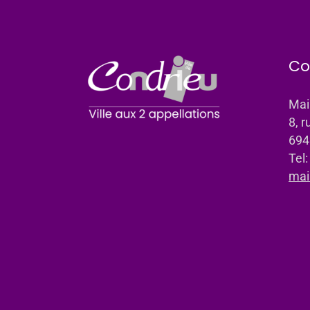
Co
Mai
8, r
694
Tel
mai