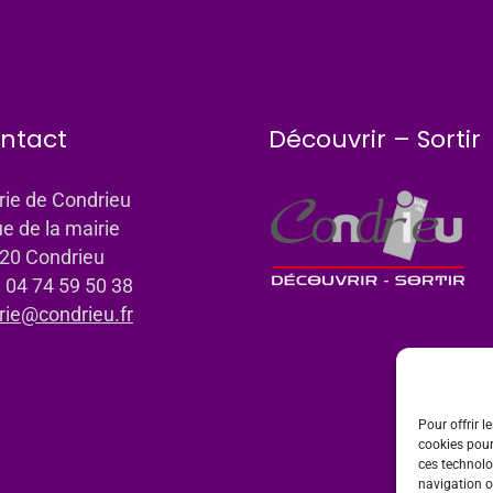
ntact
Découvrir – Sortir
rie de Condrieu
ue de la mairie
20 Condrieu
: 04 74 59 50 38
rie@condrieu.fr
Pour offrir l
cookies pour
ces technolo
navigation ou