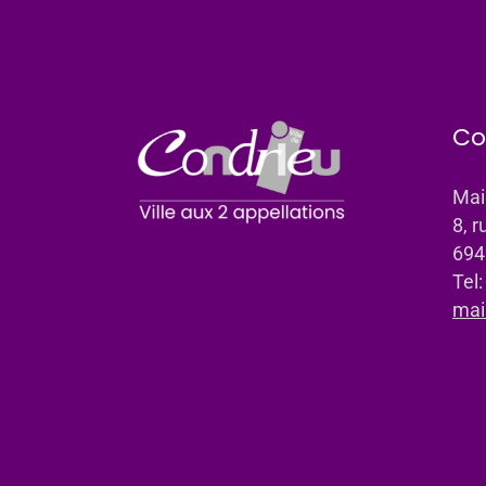
Co
Mai
8, r
694
Tel
mai