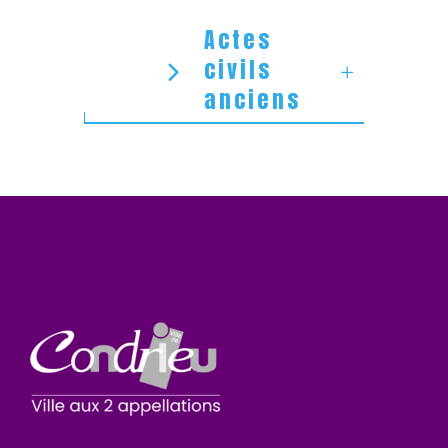
Actes
civils
anciens