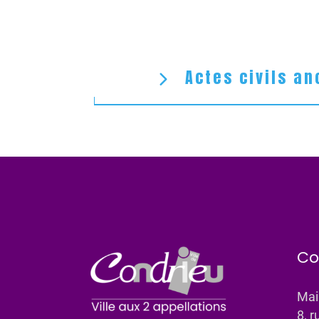
Actes civils an
Co
Mai
8, r