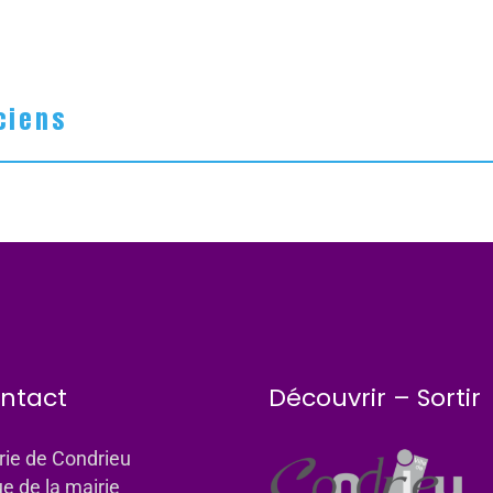
ciens
ntact
Découvrir – Sortir
rie de Condrieu
ue de la mairie