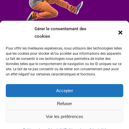
Gérer le consentement des
cookies
Pour offrir les meilleures expériences, nous utilisons des technologies telles
que les cookies pour stocker et/ou accéder aux informations des appareils.
Le fait de consentir à ces technologies nous permettra de traiter des
données telles que le comportement de navigation ou les ID uniques sur ce
site. Le fait de ne pas consentir ou de retirer son consentement peut avoir
un effet négatif sur certaines caractéristiques et fonctions.
Accepter
Mairie de Condrieu | Copyright © 2023 |
Mentions légales
|
Politique de
Refuser
confidentialité
Site internet Charlitisé par FBMediaworks - Création de sites internet à Condrieu
Voir les préférences
et
Thierry Caizes Freelance
| Photos par
Ombre et Matière - Photographe