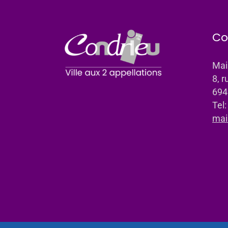
Co
Mai
8, r
694
Tel
mai