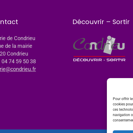
ntact
Découvrir – Sortir
rie de Condrieu
ue de la mairie
20 Condrieu
: 04 74 59 50 38
rie@condrieu.fr
Pour offrir l
cookies pour
ces technolo
navigation ou
consentement