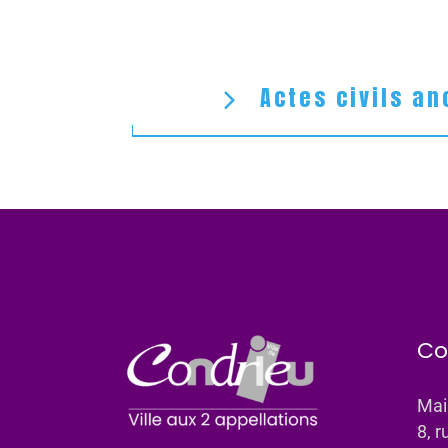
Actes civils an
Co
Mai
8, r