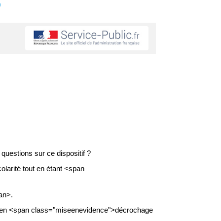
s
uestions sur ce dispositif ?
larité tout en étant <span
an>.
é en <span class="miseenevidence">décrochage