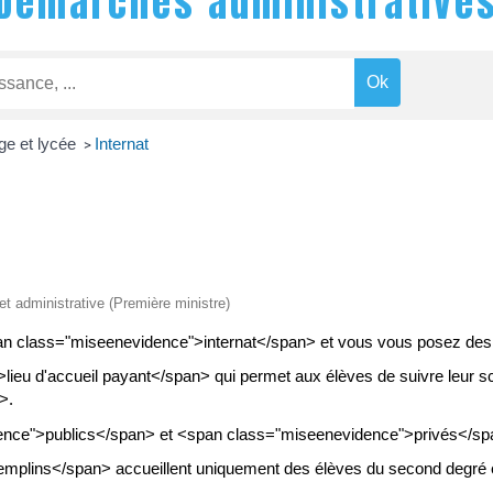
Démarches administrative
ge et lycée
Internat
>
 et administrative (Première ministre)
pan class="miseenevidence">internat</span> et vous vous posez des q
lieu d'accueil payant</span> qui permet aux élèves de suivre leur sco
>.
idence">publics</span> et <span class="miseenevidence">privés</sp
remplins</span> accueillent uniquement des élèves du second degr