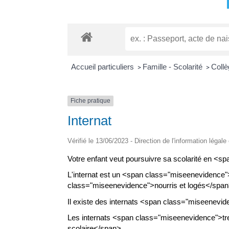
Accueil particuliers
Famille - Scolarité
Collè
>
>
Fiche pratique
Internat
Vérifié le 13/06/2023 - Direction de l'information légale
Votre enfant veut poursuivre sa scolarité en <s
L'internat est un <span class="miseenevidence">
class="miseenevidence">nourris et logés</span
Il existe des internats <span class="miseenev
Les internats <span class="miseenevidence">t
scolaire</span>.