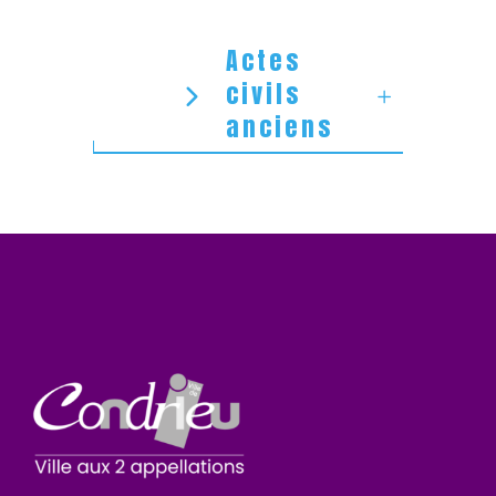
Actes
civils
anciens