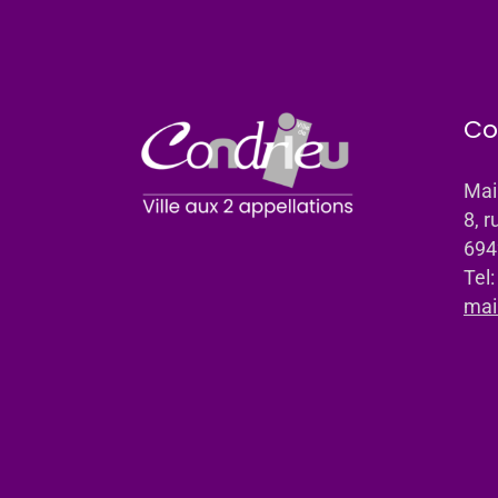
Co
Mai
8, r
694
Tel
mai