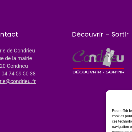
ntact
Découvrir – Sortir
rie de Condrieu
ue de la mairie
20 Condrieu
: 04 74 59 50 38
rie@condrieu.fr
Pour offrir l
cookies pour
ces technolo
navigation ou