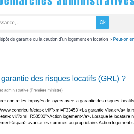
Démarches administrative
dépôt de garantie ou la caution d'un logement en location
Peut-on en
>
 garantie des risques locatifs (GRL) ?
 et administrative (Première ministre)
surer contre les impayés de loyers avec la garantie des risques locatif
ww.condrieu.fr/etat-civil/?xml=F33453">La garantie Visale</a> la re
r/etat-civil/?xml=R59599">Action logement</a>. Lorsque le locataire 
ent</span> avance les sommes au propriétaire. Action logement se f