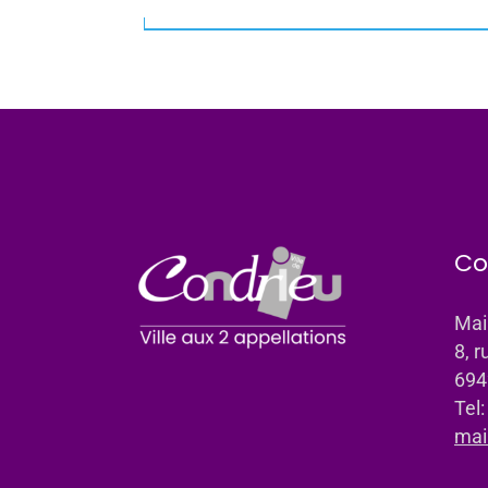
Co
Mai
8, r
694
Tel
mai