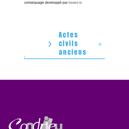
comarquage developpé par
baseo.io
Actes
civils
anciens