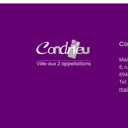
Co
Mai
8, r
694
Tel
mai