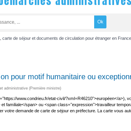
Démarches administrative
s, carte de séjour et documents de circulation pour étranger en Franc
tion pour motif humanitaire ou exception
 et administrative (Première ministre)
ef="https://www.condrieu.fr/etat-civil/?xml=R46210">européen</a>), v
et familiale</span> ou <span class="expression">travailleur tempora
 votre demande de carte de séjour en préfecture. La carte vous autor