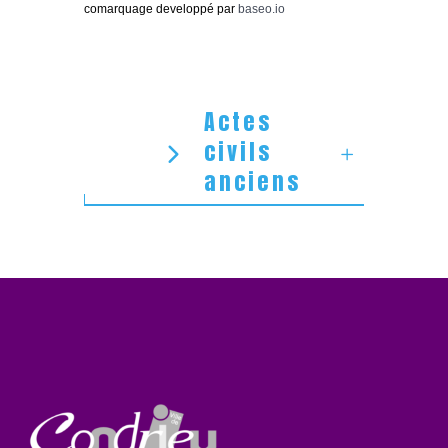
comarquage developpé par
baseo.io
Actes
civils
anciens