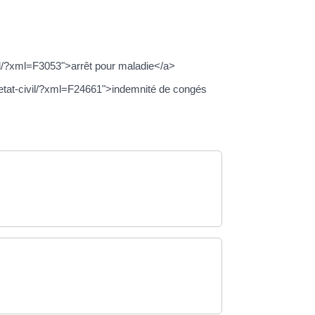
ivil/?xml=F3053">arrêt pour maladie</a>
/etat-civil/?xml=F24661">indemnité de congés