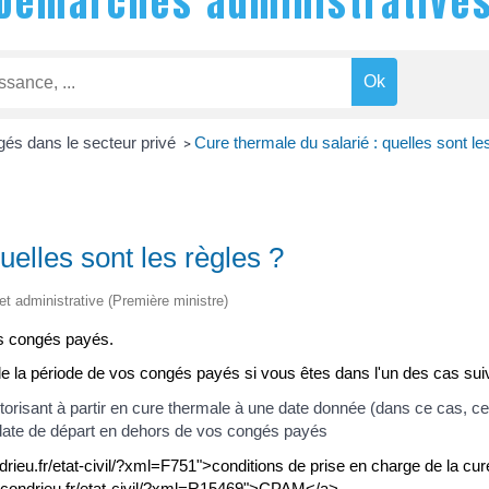
Démarches administrative
és dans le secteur privé
Cure thermale du salarié : quelles sont le
>
uelles sont les règles ?
 et administrative (Première ministre)
os congés payés.
e la période de vos congés payés si vous êtes dans l'un des cas sui
orisant à partir en cure thermale à une date donnée (dans ce cas, ce
ate de départ en dehors de vos congés payés
drieu.fr/etat-civil/?xml=F751">conditions de prise en charge de la c
w.condrieu.fr/etat-civil/?xml=R15469">CPAM</a>.