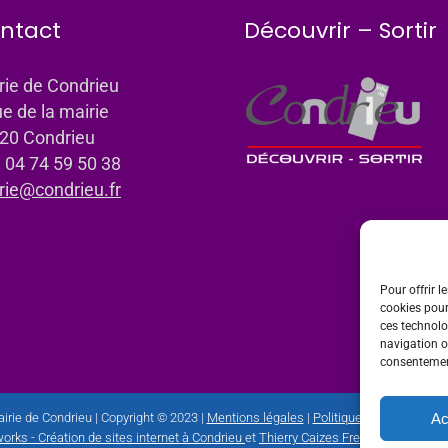
ntact
Découvrir – Sortir
rie de Condrieu
ue de la mairie
20 Condrieu
: 04 74 59 50 38
rie@condrieu.fr
Pour offrir l
cookies pour
ces technolo
navigation ou
consentement
Ac
irie de Condrieu | Copyright © 2023 |
Mentions légales
|
Politique de confidential
orks - Création de sites internet à Condrieu
et
Thierry Caizes Freelance
| Photos