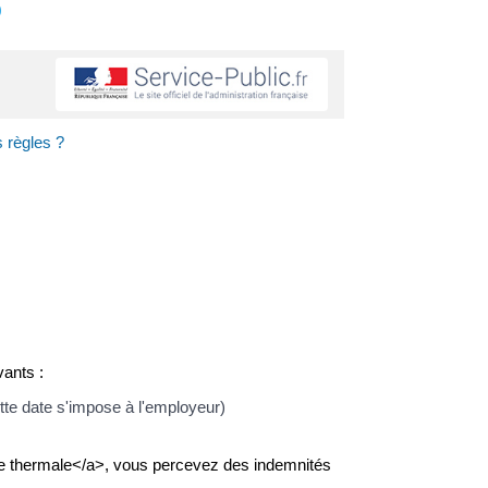
s
s règles ?
vants :
tte date s'impose à l'employeur)
ure thermale</a>, vous percevez des indemnités