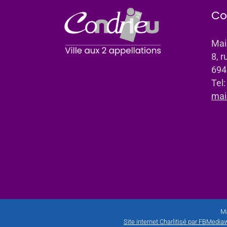
Co
Mai
8, r
694
Tel
mai
Ma
Site internet Charlitisé par FBMediaw