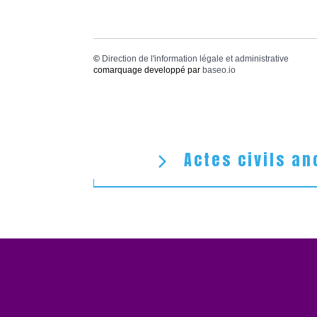
©
Direction de l'information légale et administrative
comarquage developpé par
baseo.io
Actes civils an