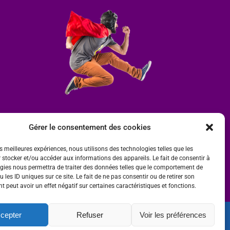
Gérer le consentement des cookies
es meilleures expériences, nous utilisons des technologies telles que les
 stocker et/ou accéder aux informations des appareils. Le fait de consentir à
gies nous permettra de traiter des données telles que le comportement de
 les ID uniques sur ce site. Le fait de ne pas consentir ou de retirer son
 peut avoir un effet négatif sur certaines caractéristiques et fonctions.
cepter
Refuser
Voir les préférences
ité
 par
Ombre et Matière - Photographe