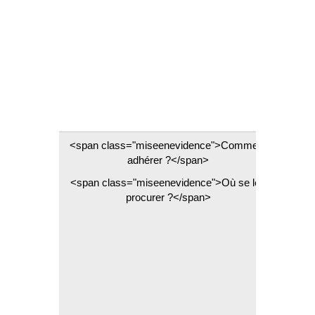
- Déc
- 
- Ét
<span class="miseenevidence">Comment
adhérer ?</span>
href
xml=R
<span class="miseenevidence">Où se les
procurer ?</span>
- Par
empl
Mon