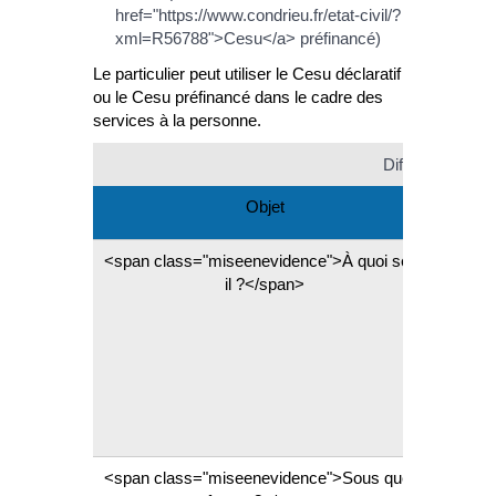
href="https://www.condrieu.fr/etat-civil/?
xml=R56788">Cesu</a> préfinancé)
Le particulier peut utiliser le Cesu déclaratif
ou le Cesu préfinancé dans le cadre des
services à la personne.
Différences entr
Objet
<span class="miseenevidence">À quoi sert-
Le <
il ?</span>
civ
class
le per
href
xml=F
<span class="miseenevidence">Sous quelle
Dém