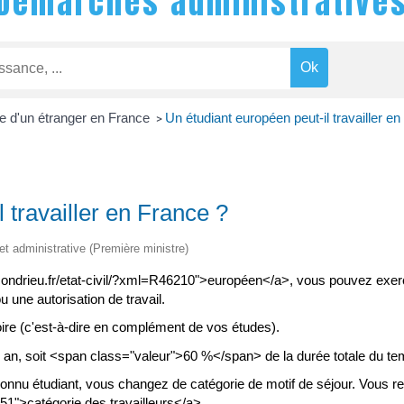
Démarches administrative
e d'un étranger en France
Un étudiant européen peut-il travailler e
>
 travailler en France ?
 et administrative (Première ministre)
.condrieu.fr/etat-civil/?xml=R46210">européen</a>, vous pouvez exerc
u une autorisation de travail.
ire (c'est-à-dire en complément de vos études).
n, soit <span class="valeur">60 %</span> de la durée totale du temp
onnu étudiant, vous changez de catégorie de motif de séjour. Vous re
651">catégorie des travailleurs</a>.