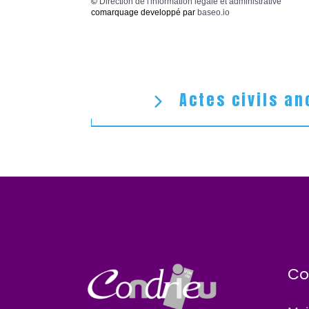
©
Direction de l'information légale et administrative
comarquage developpé par
baseo.io
Actes civils an
Co