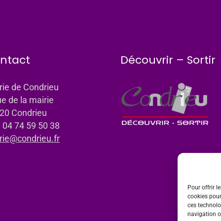
ntact
Découvrir – Sortir
rie de Condrieu
ue de la mairie
20 Condrieu
: 04 74 59 50 38
rie@condrieu.fr
Pour offrir l
cookies pour
ces technolo
navigation ou