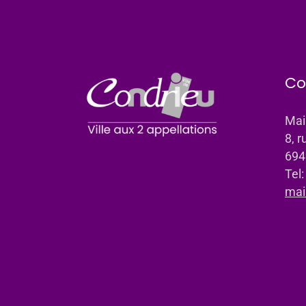
Co
Mai
8, r
694
Tel
mai