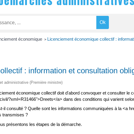
Démarches administrative
nciement économique
Licenciement économique collectif : informati
>
ectif : information et consultation obli
 et administrative (Première ministre)
iement économique collectif doit d'abord convoquer et consulter le c
at-civil/?xml=R31466">Dreets</a> dans des conditions qui varient sel
 consulté ? Quelle sont les informations communiquées à la <a href=
 transmises ?
vous présentons les étapes de la démarche.