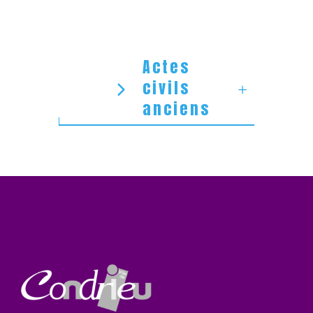
Actes
civils
anciens