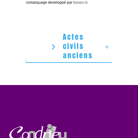
comarquage developpé par
baseo.io
Actes
civils
anciens