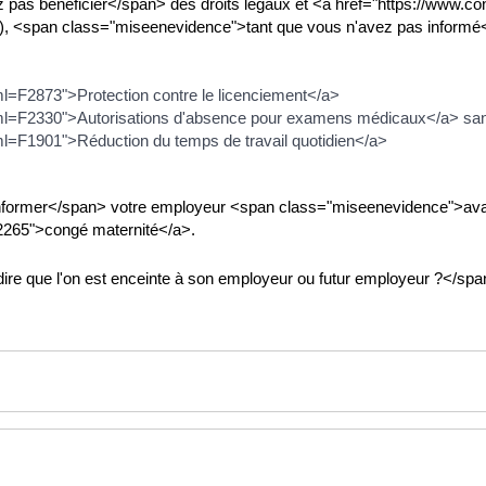
 bénéficier</span> des droits légaux et <a href="https://www.condri
e), <span class="miseenevidence">tant que vous n'avez pas informé
xml=F2873">Protection contre le licenciement</a>
/?xml=F2330">Autorisations d'absence pour examens médicaux</a> san
?xml=F1901">Réduction du temps de travail quotidien</a>
former</span> votre employeur <span class="miseenevidence">avan
=F2265">congé maternité</a>.
ire que l'on est enceinte à son employeur ou futur employeur ?</sp