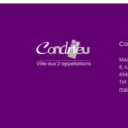
Co
Mai
8, r
694
Tel
mai