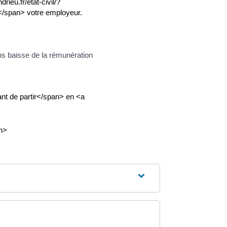
eu.fr/etat-civil/?
</span> votre employeur.
s baisse de la rémunération
t de partir</span> en <a
an>