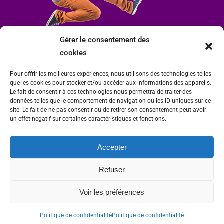
Gérer le consentement des
cookies
Pour offrir les meilleures expériences, nous utilisons des technologies telles
que les cookies pour stocker et/ou accéder aux informations des appareils.
Le fait de consentir à ces technologies nous permettra de traiter des
données telles que le comportement de navigation ou les ID uniques sur ce
site. Le fait de ne pas consentir ou de retirer son consentement peut avoir
un effet négatif sur certaines caractéristiques et fonctions.
Accepter
Mairie de Condrieu | Copyright © 2023 |
Mentions légales
|
Politique de
Refuser
confidentialité
Site internet Charlitisé par FBMediaworks - Création de sites internet à Condrieu
Voir les préférences
et
Thierry Caizes Freelance
| Photos par
Ombre et Matière - Photographe
Politique de confidentialité
Politique de confidentialité