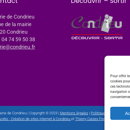
ntact
Découvrir – Sortir
rie de Condrieu
ue de la mairie
20 Condrieu
: 04 74 59 50 38
rie@condrieu.fr
Pour offrir l
cookies pour
ces technolo
navigation ou
consentement
Ac
irie de Condrieu | Copyright © 2023 |
Mentions légales
|
Politique de confidential
orks - Création de sites internet à Condrieu
et
Thierry Caizes Freelance
| Photos