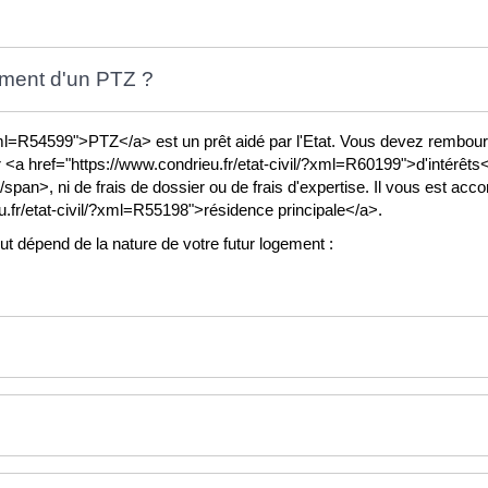
ment d'un PTZ ?
?xml=R54599">PTZ</a> est un prêt aidé par l'Etat. Vous devez rembour
a href="https://www.condrieu.fr/etat-civil/?xml=R60199">d'intérêts</
span>, ni de frais de dossier ou de frais d'expertise. Il vous est ac
u.fr/etat-civil/?xml=R55198">résidence principale</a>.
out dépend de la nature de votre futur logement :