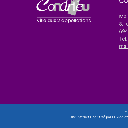
Co
Mai
8, r
694
Tel
mai
Ma
Site internet Charlitisé par FBMediaw