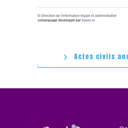
©
Direction de l'information légale et administrative
comarquage developpé par
baseo.io
Actes civils an