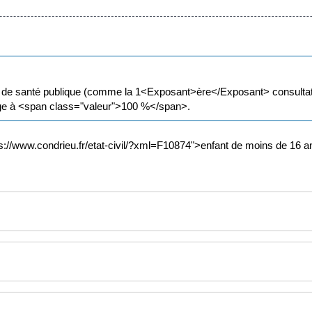
u de santé publique (comme la 1<Exposant>ère</Exposant> consultatio
arge à <span class="valeur">100 %</span>.
tps://www.condrieu.fr/etat-civil/?xml=F10874">enfant de moins de 16 a