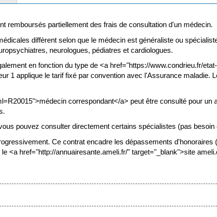
nt remboursés partiellement des frais de consultation d'un médecin.
dicales diffèrent selon que le médecin est généraliste ou spécialiste.
neuropsychiatres, neurologues, pédiatres et cardiologues.
galement en fonction du type de <a href="https://www.condrieu.fr/et
 1 applique le tarif fixé par convention avec l'Assurance maladie. 
?xml=R20015">médecin correspondant</a> peut être consulté pour un a
s.
ous pouvez consulter directement certains spécialistes (pas besoin d
rogressivement. Ce contrat encadre les dépassements d'honoraires (i
le <a href="http://annuairesante.ameli.fr/" target="_blank">site ameli.