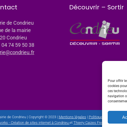
ntact
Découvrir – Sortir
rie de Condrieu
ue de la mairie
20 Condrieu
: 04 74 59 50 38
rie@condrieu.fr
Pour offrir l
cookies pour
ces technolo
navigation ou
consentement
Ac
irie de Condrieu | Copyright © 2023 |
Mentions légales
|
Politique de confidential
orks - Création de sites internet à Condrieu
et
Thierry Caizes Freelance
| Photos