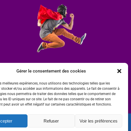
Gérer le consentement des cookies
es meilleures expériences, nous utilisons des technologies telles que les
 stocker et/ou accéder aux informations des appareils. Le fait de consentir à
gies nous permettra de traiter des données telles que le comportement de
 les ID uniques sur ce site. Le fait de ne pas consentir ou de retirer son
 peut avoir un effet négatif sur certaines caractéristiques et fonctions.
cepter
Refuser
Voir les préférences
ité
 par
Ombre et Matière - Photographe