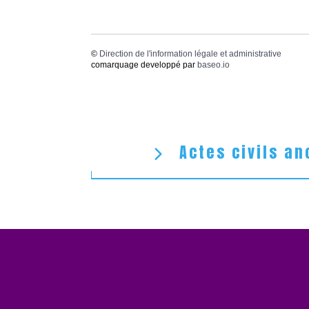
©
Direction de l'information légale et administrative
comarquage developpé par
baseo.io
Actes civils an