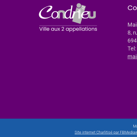
Co
Mai
8, r
694
Tel
mai
Ma
Site internet Charlitisé par FBMediaw