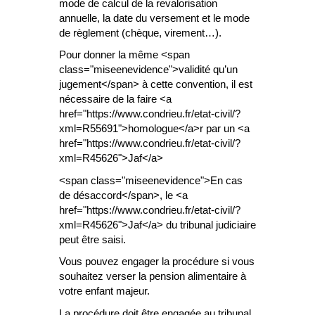
mode de calcul de la revalorisation
annuelle, la date du versement et le mode
de règlement (chèque, virement…).
Pour donner la même <span
class="miseenevidence">validité qu’un
jugement</span> à cette convention, il est
nécessaire de la faire <a
href="https://www.condrieu.fr/etat-civil/?
xml=R55691">homologue</a>r par un <a
href="https://www.condrieu.fr/etat-civil/?
xml=R45626">Jaf</a>
<span class="miseenevidence">En cas
de désaccord</span>, le <a
href="https://www.condrieu.fr/etat-civil/?
xml=R45626">Jaf</a> du tribunal judiciaire
peut être saisi.
Vous pouvez engager la procédure si vous
souhaitez verser la pension alimentaire à
votre enfant majeur.
La procédure doit être engagée au tribunal