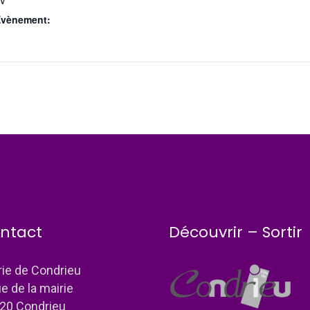
DV
Évènement:
ntact
Découvrir – Sortir
rie de Condrieu
ue de la mairie
20 Condrieu