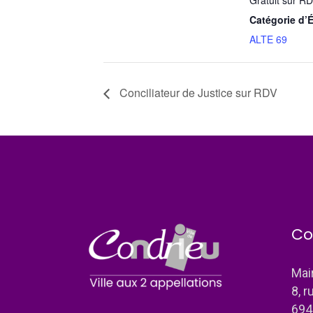
Gratuit sur R
Catégorie d’
ALTE 69
Conciliateur de Justice sur RDV
Co
Mai
8, r
694