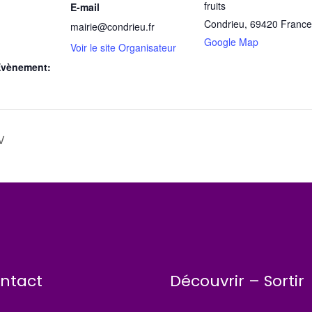
fruits
E-mail
Condrieu
,
69420
France
mairie@condrieu.fr
Google Map
Voir le site Organisateur
Évènement:
V
ntact
Découvrir – Sortir