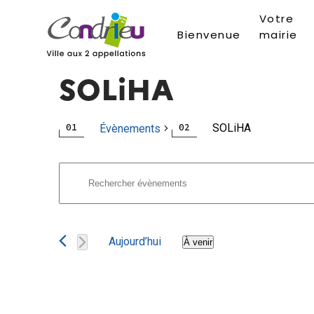
Votre
Bienvenue
mairie
SOLiHA
SOLiHA
Évènements
Recherche
Évènements
Saisir
mot-
et
clé.
navigation
Rechercher
Aujourd’hui
À venir
Évènements
Sélectionnez
de
par
une
mot-
date.
vues
clé.