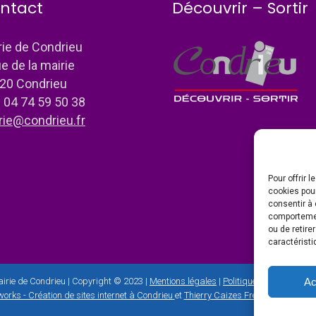
ntact
Découvrir – Sortir
rie de Condrieu
ue de la mairie
20 Condrieu
: 04 74 59 50 38
rie@condrieu.fr
Pour offrir 
cookies pour
consentir à 
comportement
ou de retire
caractéristi
Ac
irie de Condrieu | Copyright © 2023 |
Mentions légales
|
Politique de confidential
orks - Création de sites internet à Condrieu
et
Thierry Caizes Freelance
| Photo