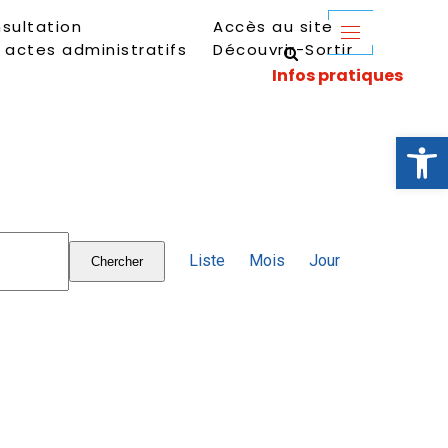
sultation
Accès au site
 actes administratifs
Découvrir-Sortir
Ouvrir la 
Navigation
Liste
Mois
Jour
Chercher
de
vues
Évènement