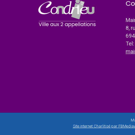
Co
Mai
8, r
694
Tel
mai
Ma
Site internet Charlitisé par FBMediaw