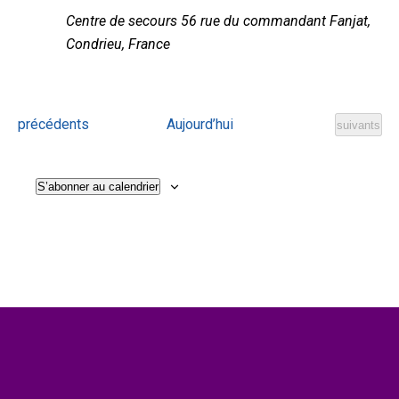
vues
Centre de secours
56 rue du commandant Fanjat,
Condrieu, France
Évènem
Évènements
précédents
Aujourd’hui
Évènement
suivants
S’abonner au calendrier