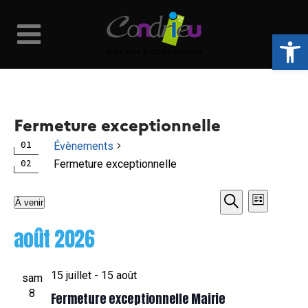
Ouvrir la 
Fermeture exceptionnelle
Évènements
Fermeture exceptionnelle
Naviga
Recher
Évènements
À venir
Liste
Recherche
Sélectionnez
de
et
août 2026
une
vues
date.
navigat
15 juillet
-
15 août
Évène
sam
de
8
Fermeture exceptionnelle Mairie