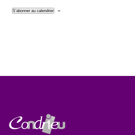
Évène
de
S’abonner au calendrier
vues
Évènem