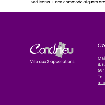
Sed lectus. Fusce commodo aliquam arcu
Co
Mai
8, r
694
Tel
mai