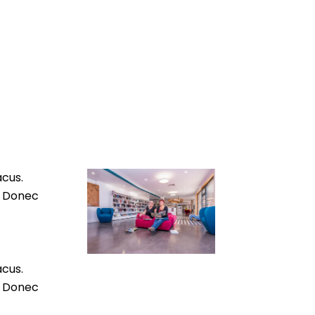
acus.
m. Donec
acus.
m. Donec