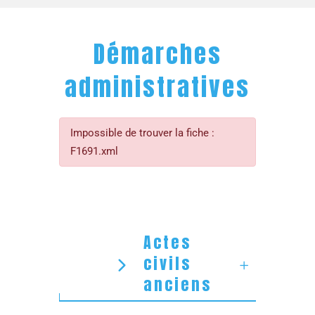
Démarches
administratives
Impossible de trouver la fiche :
F1691.xml
Actes
civils
anciens