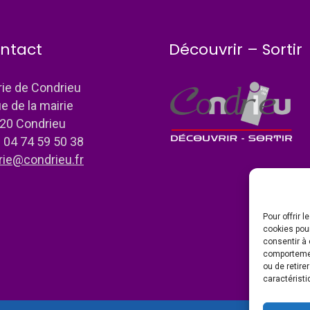
ntact
Découvrir – Sortir
rie de Condrieu
ue de la mairie
20 Condrieu
: 04 74 59 50 38
rie@condrieu.fr
Pour offrir 
cookies pour
consentir à 
comportement
ou de retire
caractéristi