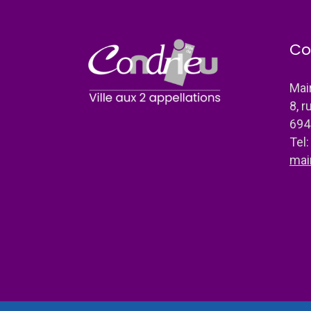
Co
Mai
8, r
694
Tel
mai