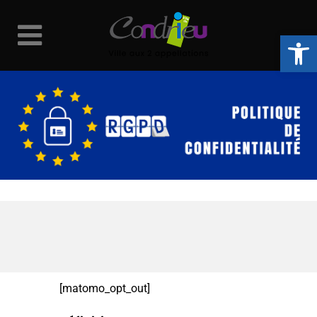
Ouvrir la 
[matomo_opt_out]