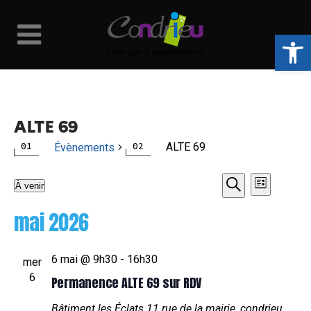
Ouvrir la 
ALTE 69
ALTE 69
Évènements
Naviga
Recher
Évènements
À venir
Liste
Recherche
Sélectionnez
de
et
mai 2026
une
vues
date.
navigat
6 mai @ 9h30
-
16h30
Évène
mer
de
6
Permanence ALTE 69 sur RDV
Bâtiment les Éclats
11 rue de la mairie, condrieu,