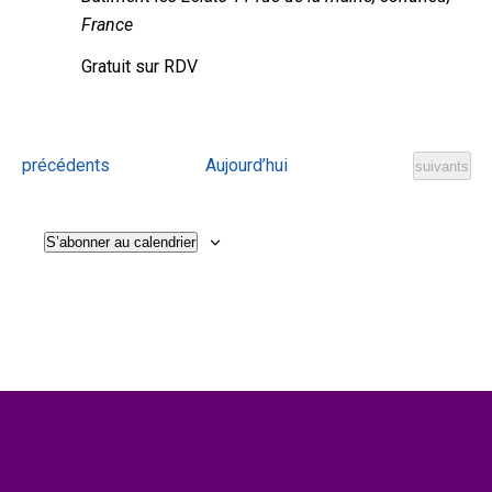
vues
France
Évènem
Gratuit sur RDV
Évènements
précédents
Aujourd’hui
Évènement
suivants
S’abonner au calendrier